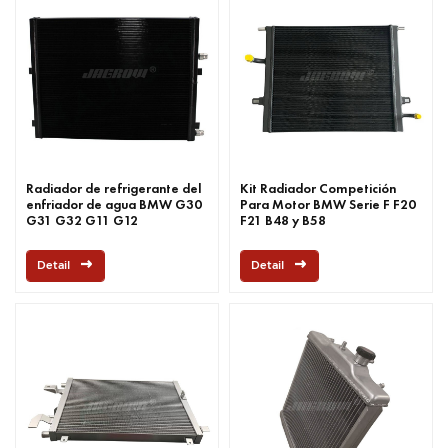
Radiador de refrigerante del
Kit Radiador Competición
enfriador de agua BMW G30
Para Motor BMW Serie F F20
G31 G32 G11 G12
F21 B48 y B58
Detail
Detail