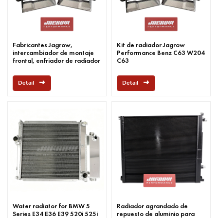
Fabricantes Jagrow,
Kit de radiador Jagrow
intercambiador de montaje
Performance Benz C63 W204
frontal, enfriador de radiador
C63
de agua, capó de guía de
viento para Mercedes Benz
Detail
Detail
W204 C63
Water radiator for BMW 5
Radiador agrandado de
Series E34 E36 E39 520i 525i
repuesto de aluminio para