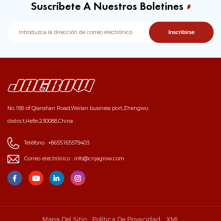
Suscríbete A Nuestros Boletines
No.188 of Qianshan Road,Weilan business port,Zhengwu
district,Hefei,230088,China
Teléfono :
+8655165579403
Correo electrónico :
info@cnjagrow.com
Mapa Del Sitio
Política De Privacidad
XML