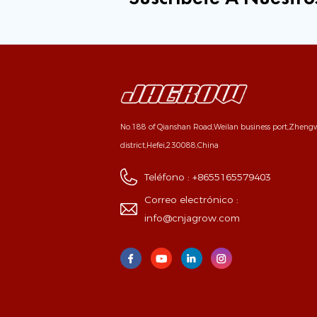
No.188 of Qianshan Road,Weilan business port,Zhen
district,Hefei,230088,China
Teléfono :
+8655165579403
Correo electrónico :
info@cnjagrow.com