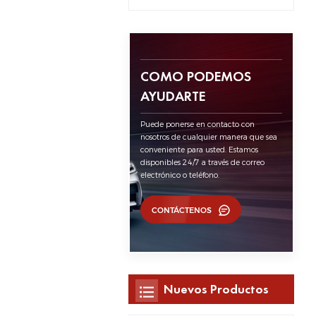
COMO PODEMOS
AYUDARTE
Puede ponerse en contacto con
nosotros de cualquier manera que sea
conveniente para usted. Estamos
disponibles 24/7 a través de correo
electrónico o teléfono.
CONTÁCTENOS
Nuevos Productos