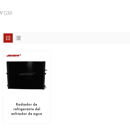
W G30
Radiador de
refrigerante del
enfriador de agua
BMW G30 G31 G32
G11 G12