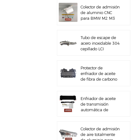
Colector de admisión
de aluminio CNC
para BMW M2 M3
M4 G8X S58
Tubo de escape de
acero inoxidable 304
cepillado LCI
G20/G22 de
5&#39;&#39; B58
Gen3
Protector de
enfriador de aceite
de fibra de carbono
para BMW M3 M4
G80 G82 S58
Enfriador de aceite
de transmisión
automática de
servicio pesado con
kit de hardware
Colector de admisión
de aire totalmente