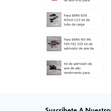
de aluminio para
BMW M3 E46 S54
Para BMW B58
M340I G20 kit de
tubo de carga
Para BMW M3 M4
F80 F82 S55 kit de
admisión de aire de
montaje superior
Kit de admisión de
aire de alto
rendimiento para
VW MK7 MK7.5 Audi
A3 S3
Suscríbete A Nuestro