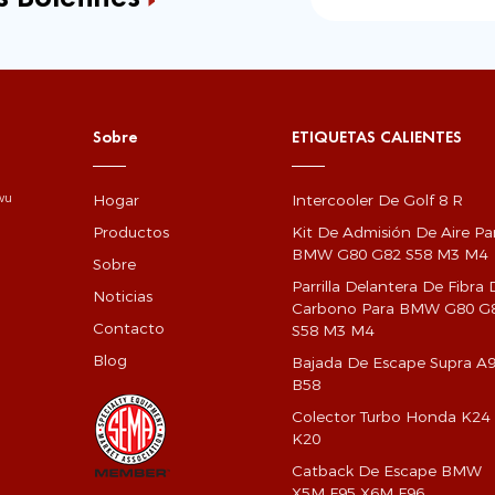
Sobre
ETIQUETAS CALIENTES
Hogar
Intercooler De Golf 8 R
gwu
Productos
Kit De Admisión De Aire Pa
BMW G80 G82 S58 M3 M4
Sobre
Parrilla Delantera De Fibra 
Noticias
Carbono Para BMW G80 G
Contacto
S58 M3 M4
Blog
Bajada De Escape Supra A
B58
Colector Turbo Honda K24
K20
Catback De Escape BMW
X5M F95 X6M F96