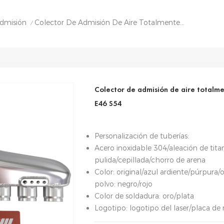
dmisión
Colector De Admisión De Aire Totalmente De Aluminio Para BMW M3 E46 S54
/
Colector de admisión de aire total
E46 S54
Personalización de tuberías:
Acero inoxidable 304/aleación de titan
pulida/cepillada/chorro de arena
Color: original/azul ardiente/púrpura
polvo: negro/rojo
Color de soldadura: oro/plata
Logotipo: logotipo del laser/placa d