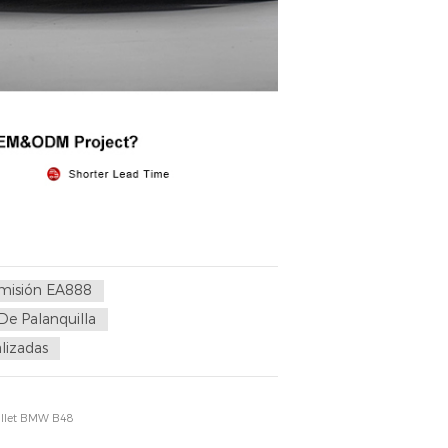
misión EA888
De Palanquilla
lizadas
 billet BMW B48