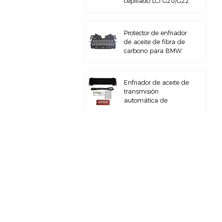
cepillado LCI G20/G22
de 5&#39;&#39; B58
Gen3
Protector de enfriador
de aceite de fibra de
carbono para BMW
M3 M4 G80 G82 S58
Enfriador de aceite de
transmisión
automática de
servicio pesado con kit
de hardware
Colector de admisión
de aire totalmente de
aluminio para BMW
M3 E46 S54
Para BMW B58
M340I G20 kit de
tubo de carga