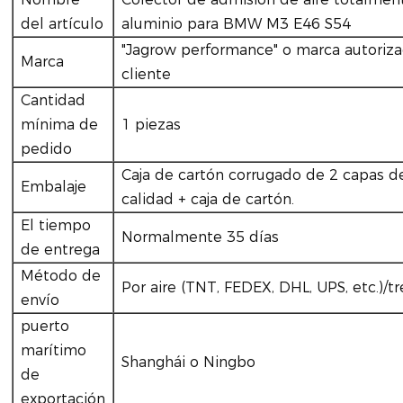
del artículo
aluminio para BMW M3 E46 S54
"Jagrow performance" o marca autoriza
Marca
cliente
Cantidad
mínima de
1 piezas
pedido
Caja de cartón corrugado de 2 capas 
Embalaje
calidad + caja de cartón.
El tiempo
Normalmente 35 días
de entrega
Método de
Por aire (TNT, FEDEX, DHL, UPS, etc.)/t
envío
puerto
marítimo
Shanghái o Ningbo
de
exportación