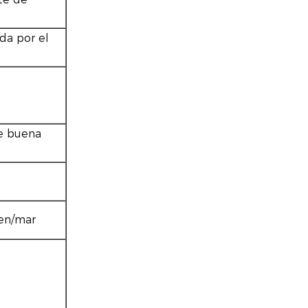
da por el
de buena
ren/mar