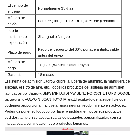
El tiempo de
Normalmente 35 días
entrega
Método de
Por aire (TNT, FEDEX, DHL, UPS, etc.)/tren/mar
envío
puerto
marítimo de
Shanghái o Ningbo
exportación
Pago del depósito del 30% por adelantado, saldo
Plazo de pago
antes del envío
Método de
T/T,LC/C,Western Union,Paypal
pago
Garantía
18 meses
El sistema de admisión Jagrow cubre la tubería de aluminio, la manguera de
silicona, el filtro de aire, etc. Todos los productos del sistema de admisión
fabricados por Jagrow.
BMW MINI AUDI VW BENZ PORSCHE FORD DODGE
VOLVO NISSAN TOYOTA, etc.
El acabado de la superficie que
chevrolet gmc
podemos proporcionar incluye arrugas negras, recubrimiento en polvo, etc.
Podemos poner su logotipo por láser o moldear en todos sus productos
pedidos, también se aceptan cajas de paquetes personalizadas con su
marca, vea a continuación qué productos tenemos.