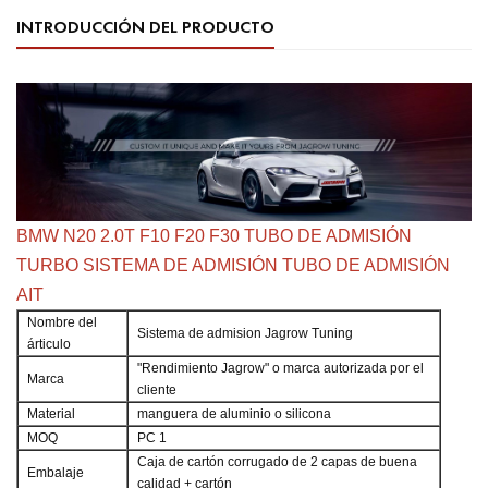
INTRODUCCIÓN DEL PRODUCTO
BMW N20 2.0T F10 F20 F30 TUBO DE ADMISIÓN
TURBO SISTEMA DE ADMISIÓN TUBO DE ADMISIÓN
AIT
Nombre del
Sistema de admision Jagrow Tuning
árticulo
"Rendimiento Jagrow" o marca autorizada por el
Marca
cliente
Material
manguera de aluminio o silicona
MOQ
PC 1
Caja de cartón corrugado de 2 capas de buena
Embalaje
calidad + cartón