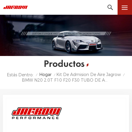
Productos
Hogar
Kit De Admision De Aire Jagrow
Estás Dentro:
/
/
/
BMW N20 2.0T F10 F20 F30 TUBO DE ADMISIÓN TURBO SISTEMA DE ADMISIÓN TUBO DE ADMISIÓN AIT