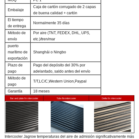
Caja de cartón corrugado de 2 capas
Embalaje
de buena calidad + cartón
El tiempo
Normalmente 35 días
de entrega
Método de
Por aire (TNT, FEDEX, DHL, UPS,
envío
etc.)/tren/mar
puerto
marítimo de
Shanghái o Ningbo
exportación
Plazo de
Pago del depósito del 30% por
pago
adelantado, saldo antes del envío
Método de
T/T,LC/C,Western Union,Paypal
pago
Garantía
18 meses
Intercooler Jagrow
temperaturas del aire de admisión significativamente más