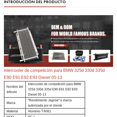
INTRODUCCIÓN DEL PRODUCTO
Intercooler de competición para BMW 325d 330d 335d
E90 E91 E92 E93 Diesel 05-13
Intercooler de competición para BMW
Nombre del
325d 330d 335d E90 E91 E92 E93
árticulo
Diesel 05-13
"Rendimiento Jagrow" o marca
Marca
autorizada por el cliente
Material
Aluminio T-6061
MOQ
PC 1