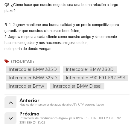
Q8: ¿Cómo hace que nuestro negocio sea una buena relación a largo
plazo?
R: 1. Jagrow mantiene una buena calidad y un precio competitivo para
garantizar que nuestros clientes se beneficien;
2. Jagrow respeta a cada cliente como nuestro amigo y sinceramente
hacemos negocios y nos hacemos amigos de ellos,
no importa de dónde vengan.
ETIQUETAS :
Intercooler BMW 335D
Intercooler BMW 330D
Intercooler BMW 325D
Intercooler E90 E91 E92 E93
Intercooler Bmw
Intercooler BMW Diesel
Anterior
Núcleo de intercooler de agua de aire ATV UTV personalizado
Próximo
Intercooler de rendimiento Jagrow para BMW 135i E82 E88 1M E90 E92
335I E89 Z4 EVO2