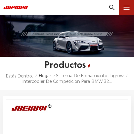
Productos
Hogar
Sistema De Enfriamiento Jagrow
Estás Dentro:
/
/
/
Intercooler De Competición Para BMW 325d 330d 335d E90 E91 E92 E93 Diesel 05-13