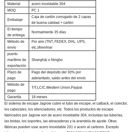
Material
acero inoxidable 304
MOQ
PC 1
Caja de cartón corrugado de 2 capas
Embalaje
de buena calidad + cartón
El tiempo
Normalmente 35 días
de entrega
Método de
Por aire (TNT, FEDEX, DHL, UPS,
envío
etc.)/tren/mar
puerto
marítimo de
Shanghái o Ningbo
exportación
Plazo de
Pago del depósito del 30% por
pago
adelantado, saldo antes del envío
Método de
T/T,LC/C,Western Union,Paypal
pago
Garantía
18 meses
El sistema de escape Jagrow cubre el tubo de escape, el catback, el colector,
los cabezales, los silenciadores, etc. Todos los productos de escape
fabricados por Jagrow son de acero inoxidable 304, incluidas las tuberías,
las bridas, los soportes, las abrazaderas y la arandela de ajuste. Otras
fábricas pueden usar acero inoxidable 201 o acero al carbono. Excepto