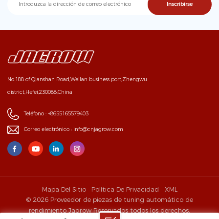
No.188 of Qianshan Road,Weilan business port,Zhengwu
district,Hefei,230088,China
Teléfono :
+8655165579403
Correo electrónico :
info@cnjagrow.com
Mapa Del Sitio
Política De Privacidad
XML
© 2026 Proveedor de piezas de tuning automático de
rendimiento Jagrow Reservados todos los derechos.