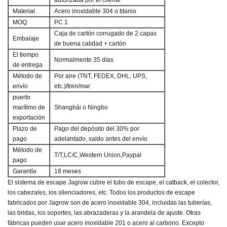
autorizada por el cliente
Material
Acero inoxidable 304 o titanio
MOQ
PC 1
Caja de cartón corrugado de 2 capas
Embalaje
de buena calidad + cartón
El tiempo
Normalmente 35 días
de entrega
Método de
Por aire (TNT, FEDEX, DHL, UPS,
envío
etc.)/tren/mar
puerto
marítimo de
Shanghái o Ningbo
exportación
Plazo de
Pago del depósito del 30% por
pago
adelantado, saldo antes del envío
Método de
T/T,LC/C,Western Union,Paypal
pago
Garantía
18 meses
El sistema de escape Jagrow cubre el tubo de escape, el catback, el colector,
los cabezales, los silenciadores, etc. Todos los productos de escape
fabricados por Jagrow son de acero inoxidable 304, incluidas las tuberías,
las bridas, los soportes, las abrazaderas y la arandela de ajuste. Otras
fábricas pueden usar acero inoxidable 201 o acero al carbono. Excepto