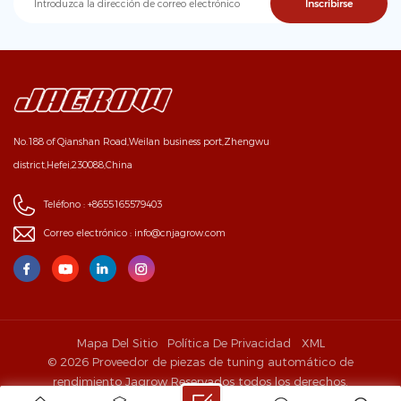
No.188 of Qianshan Road,Weilan business port,Zhengwu
district,Hefei,230088,China
Teléfono :
+8655165579403
Correo electrónico :
info@cnjagrow.com
Mapa Del Sitio
Política De Privacidad
XML
© 2026 Proveedor de piezas de tuning automático de
rendimiento Jagrow Reservados todos los derechos.
IPv6 RED SOPORTADA