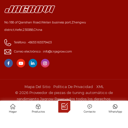
No.188 of Qianshan Road,Weilan business port,Zhengwu
district,Hefei,230088,China
Teléfono :
+8655165579403
Correo electrónico :
info@cnjagrow.com
Mapa Del Sitio
Política De Privacidad
XML
© 2026 Proveedor de piezas de tuning automático de
rendimiento Jagrow Reservados todos los derechos.
IPv6 RED SOPORTADA
Hogar
Productos
Contacto
WhatsApp