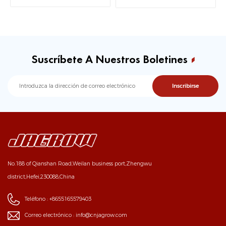
Suscríbete A Nuestros Boletines
No.188 of Qianshan Road,Weilan business port,Zhengwu
district,Hefei,230088,China
Teléfono :
+8655165579403
Correo electrónico :
info@cnjagrow.com