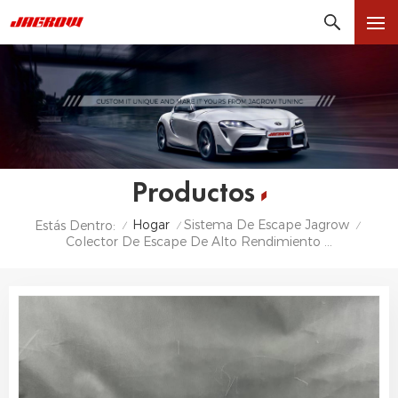
Productos
Hogar
Sistema De Escape Jagrow
Estás Dentro:
/
/
/
Colector De Escape De Alto Rendimiento Para AUDI R8 V10